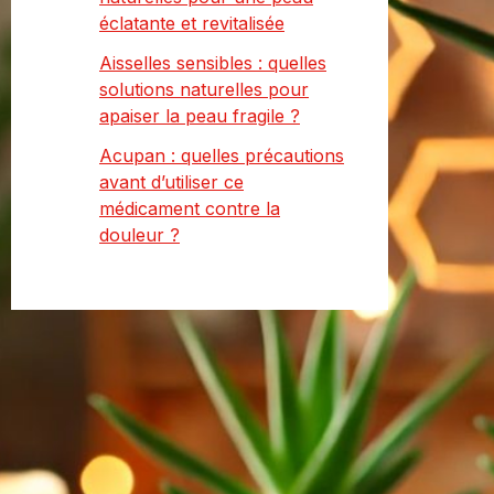
éclatante et revitalisée
Aisselles sensibles : quelles
solutions naturelles pour
apaiser la peau fragile ?
Acupan : quelles précautions
avant d’utiliser ce
médicament contre la
douleur ?