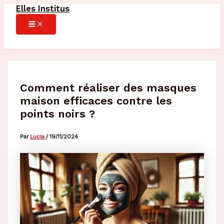
Elles Institus
Aller
au
MAIN
MENU
contenu
Comment réaliser des masques
maison efficaces contre les
points noirs ?
Par
Lucia
/
19/11/2024