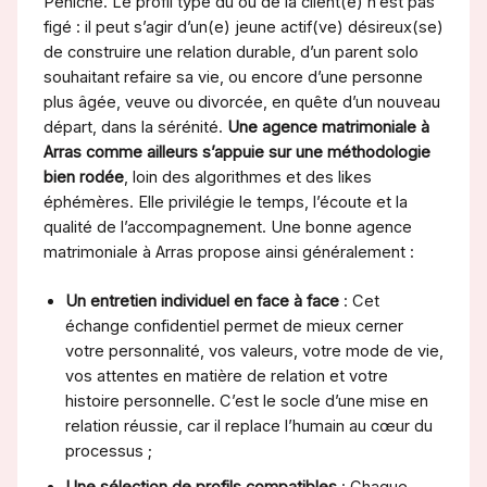
Péniche. Le profil type du ou de la client(e) n’est pas
figé : il peut s’agir d’un(e) jeune actif(ve) désireux(se)
de construire une relation durable, d’un parent solo
souhaitant refaire sa vie, ou encore d’une personne
plus âgée, veuve ou divorcée, en quête d’un nouveau
départ, dans la sérénité.
Une agence matrimoniale à
Arras comme ailleurs s’appuie sur une méthodologie
bien rodée
, loin des algorithmes et des likes
éphémères. Elle privilégie le temps, l’écoute et la
qualité de l’accompagnement. Une bonne agence
matrimoniale à Arras propose ainsi généralement :
Un entretien individuel en face à face
: Cet
échange confidentiel permet de mieux cerner
votre personnalité, vos valeurs, votre mode de vie,
vos attentes en matière de relation et votre
histoire personnelle. C’est le socle d’une mise en
relation réussie, car il replace l’humain au cœur du
processus ;
Une sélection de profils compatibles
: Chaque