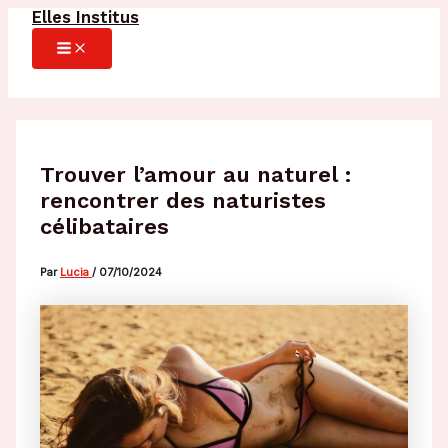
Elles Institus
Aller
au
MAIN
MENU
contenu
Trouver l’amour au naturel :
rencontrer des naturistes
célibataires
Par
Lucia
/
07/10/2024