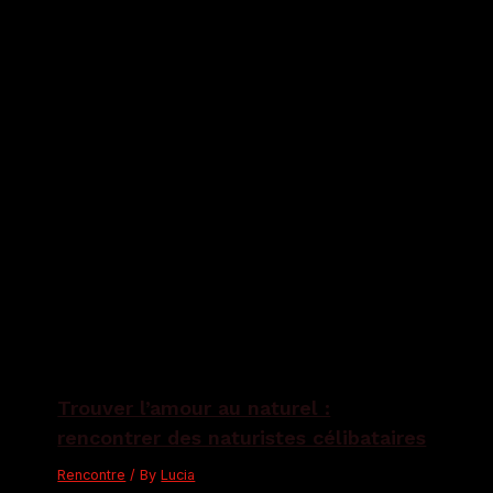
Trouver l’amour au naturel :
rencontrer des naturistes célibataires
Rencontre
/ By
Lucia