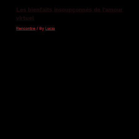
Les bienfaits insoupçonnés de l’amour
virtuel
Rencontre
/ By
Lucia