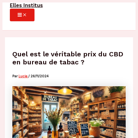
Elles Institus
Aller
au
MAIN
MENU
contenu
Quel est le véritable prix du CBD
en bureau de tabac ?
Par
Lucia
/
26/11/2024