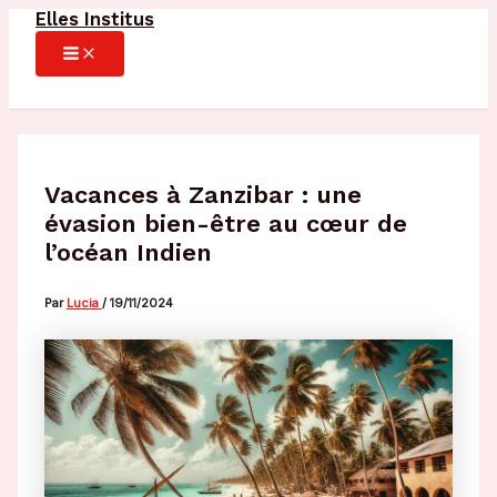
Elles Institus
Aller
au
MAIN
MENU
contenu
Vacances à Zanzibar : une
évasion bien-être au cœur de
l’océan Indien
Par
Lucia
/
19/11/2024