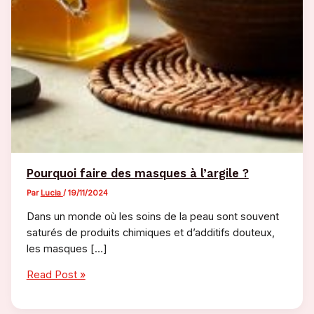
Pourquoi faire des masques à l’argile ?
Par
Lucia
/
19/11/2024
Dans un monde où les soins de la peau sont souvent
saturés de produits chimiques et d’additifs douteux,
les masques […]
Pourquoi
Read Post »
faire
des