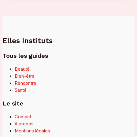
masques
à
l’argile
?
Elles Instituts
Tous les guides
Beauté
Bien-être
Rencontre
Santé
Le site
Contact
A propos
Mentions légales