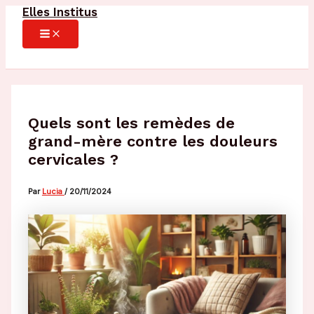
Elles Institus
Aller
au
MAIN
MENU
contenu
Quels sont les remèdes de
grand-mère contre les douleurs
cervicales ?
Par
Lucia
/
20/11/2024