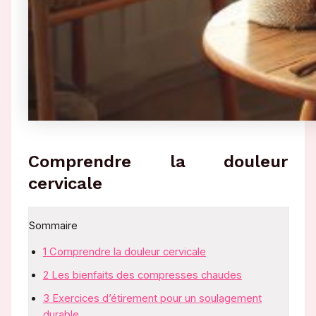
Comprendre la douleur
cervicale
Sommaire
1
Comprendre la douleur cervicale
2
Les bienfaits des compresses chaudes
3
Exercices d’étirement pour un soulagement
durable