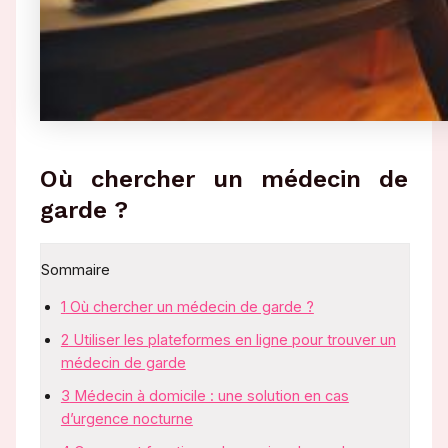
Où chercher un médecin de
garde ?
Sommaire
1
Où chercher un médecin de garde ?
2
Utiliser les plateformes en ligne pour trouver un
médecin de garde
3
Médecin à domicile : une solution en cas
d’urgence nocturne