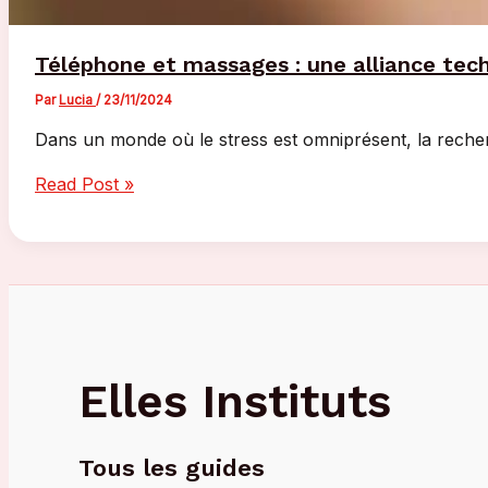
Téléphone et massages : une alliance tech
Par
Lucia
/
23/11/2024
Dans un monde où le stress est omniprésent, la reche
Téléphone
Read Post »
et
massages
:
une
alliance
technologique
pour
Elles Instituts
le
bien-
être
Tous les guides
?