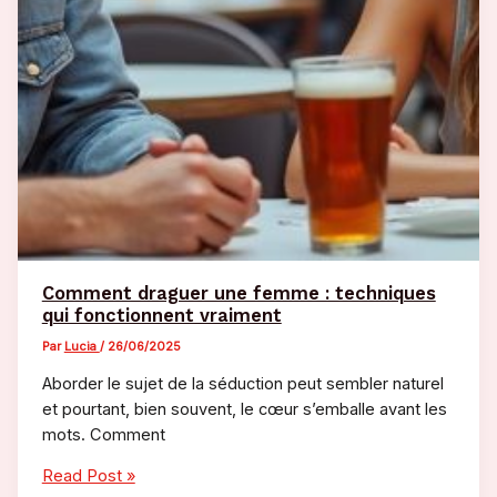
Comment draguer une femme : techniques
qui fonctionnent vraiment
Par
Lucia
/
26/06/2025
Aborder le sujet de la séduction peut sembler naturel
et pourtant, bien souvent, le cœur s’emballe avant les
mots. Comment
Comment
Read Post »