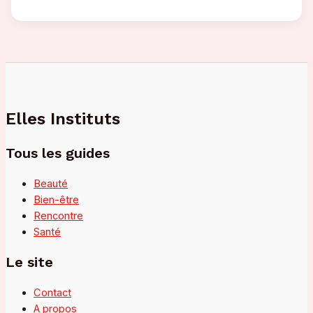
draguer
une
femme
:
techniques
qui
fonctionnent
vraiment
Elles Instituts
Tous les guides
Beauté
Bien-être
Rencontre
Santé
Le site
Contact
A propos