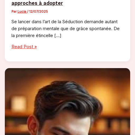
approches à adopter
Par
Lucia
/
12/07/2025
Se lancer dans l’art de la Séduction demande autant
de préparation mentale que de grâce spontanée. De
la première étincelle […]
Comment
Read Post »
draguer
un
mec
:
les
bonnes
approches
à
adopter