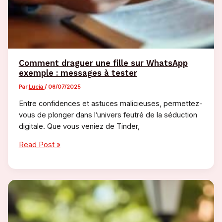
Comment draguer une fille sur WhatsApp
exemple : messages à tester
Par
Lucia
/
06/07/2025
Entre confidences et astuces malicieuses, permettez-
vous de plonger dans l’univers feutré de la séduction
digitale. Que vous veniez de Tinder,
Comment
Read Post »
draguer
une
fille
sur
WhatsApp
exemple