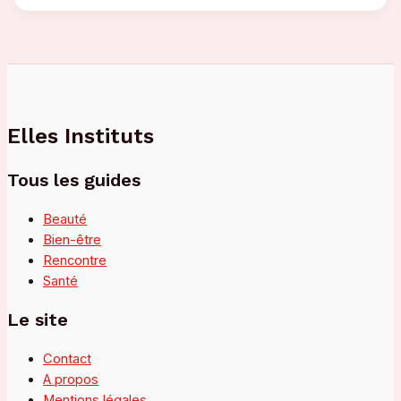
un
massage
tantra
à
Cannes
?
Elles Instituts
Tous les guides
Beauté
Bien-être
Rencontre
Santé
Le site
Contact
A propos
Mentions légales