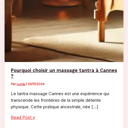
Pourquoi choisir un massage tantra à Cannes
?
Par
Lucia
/
24/11/2024
Le tantra massage Cannes est une expérience qui
transcende les frontières de la simple détente
physique. Cette pratique ancestrale, née […]
Pourquoi
Read Post »
choisir