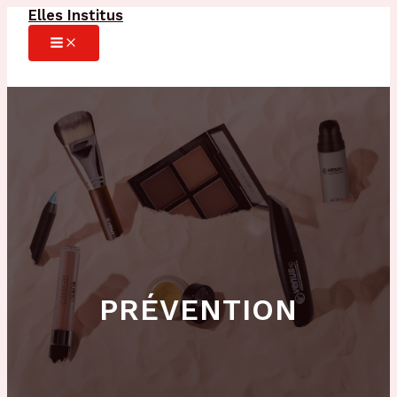
Elles Institus
Aller
au
MAIN
MENU
contenu
PRÉVENTION