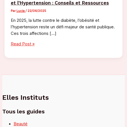
et l’Hypertension : Conseils et Ressources
Par
Lucia
/
22/06/2025
En 2025, la lutte contre le diabète, l’obésité et
l’hypertension reste un défi majeur de santé publique.
Ces trois affections […]
Comprendre
Read Post »
et
Prévenir
le
Diabète,
l’Obésité
et
l’Hypertension
:
Elles Instituts
Conseils
et
Tous les guides
Ressources
Beauté