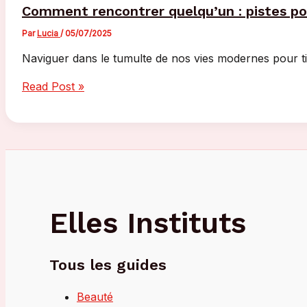
Comment rencontrer quelqu’un : pistes pou
Par
Lucia
/
05/07/2025
Naviguer dans le tumulte de nos vies modernes pour tis
Comment
Read Post »
rencontrer
quelqu’un
:
pistes
pour
faire
de
Elles Instituts
vraies
rencontres
Tous les guides
Beauté