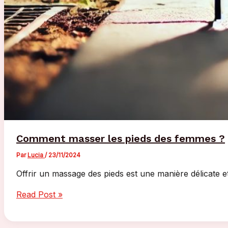
Comment masser les pieds des femmes ?
Par
Lucia
/
23/11/2024
Offrir un massage des pieds est une manière délicate e
Comment
Read Post »
masser
les