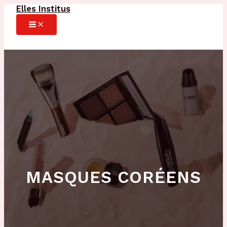
Elles Institus
Aller
au
MAIN
MENU
contenu
MASQUES CORÉENS