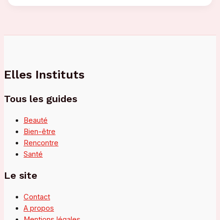
des
masques
coréens
pour
une
peau
éclatante
Elles Instituts
et
hydratée
Tous les guides
Beauté
Bien-être
Rencontre
Santé
Le site
Contact
A propos
Mentions légales