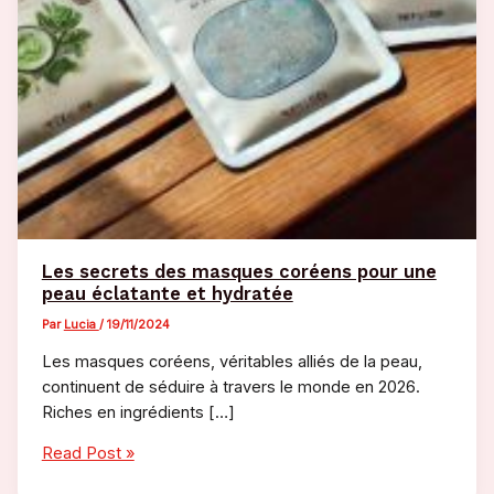
Les secrets des masques coréens pour une
peau éclatante et hydratée
Par
Lucia
/
19/11/2024
Les masques coréens, véritables alliés de la peau,
continuent de séduire à travers le monde en 2026.
Riches en ingrédients […]
Les
Read Post »
secrets