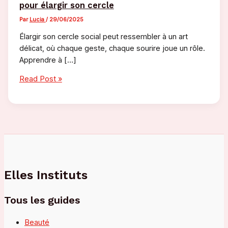
pour élargir son cercle
Par
Lucia
/
29/06/2025
Élargir son cercle social peut ressembler à un art
délicat, où chaque geste, chaque sourire joue un rôle.
Apprendre à […]
Comment
Read Post »
rencontrer
des
gens
:
conseils
pour
élargir
son
Elles Instituts
cercle
Tous les guides
Beauté